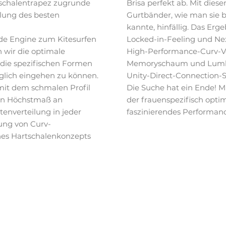
schalentrapez zugrunde
Brisa perfekt ab. Mit dies
klung des besten
Gurtbänder, wie man sie b
kannte, hinfällig. Das Erg
ide Engine zum Kitesurfen
Locked-in-Feeling und Ne
 wir die optimale
High-Performance-Curv-Ve
 die spezifischen Formen
Memoryschaum und Lumba
glich eingehen zu können.
Unity-Direct-Connection-
mit dem schmalen Profil
Die Suche hat ein Ende!
ein Höchstmaß an
der frauenspezifisch optim
tenverteilung in jeder
faszinierendes Performanc
ung von Curv-
ines Hartschalenkonzepts