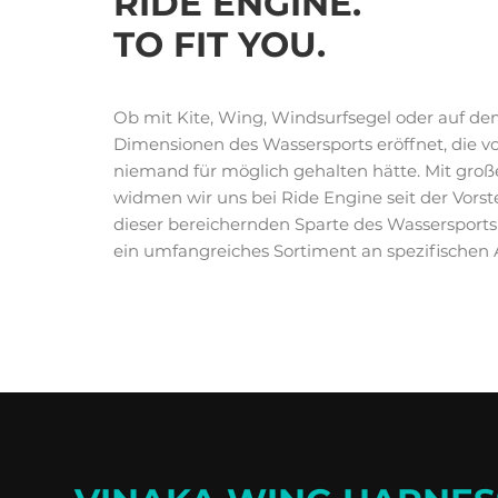
RIDE ENGINE.
TO FIT YOU.
Ob mit Kite, Wing, Windsurfsegel oder auf de
Dimensionen des Wassersports eröffnet, die v
niemand für möglich gehalten hätte. Mit gr
widmen wir uns bei Ride Engine seit der Vorste
dieser bereichernden Sparte des Wassersports
ein umfangreiches Sortiment an spezifischen A