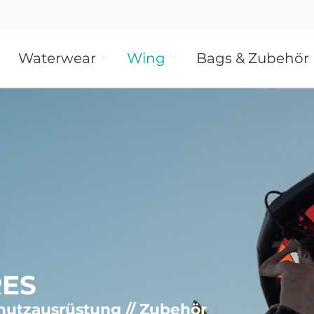
Waterwear
Wing
Bags & Zubehör
RES
hutzausrüstung // Zubehör