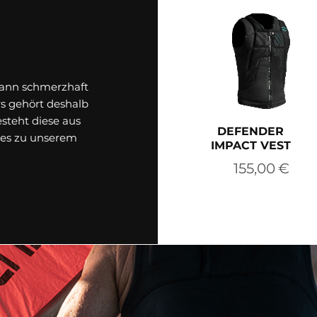
kann schmerzhaft
rs gehört deshalb
esteht diese aus
DEFENDER
 es zu unserem
IMPACT VEST
155,00
€
Die
ZUM PRODUKT
Pro
wei
meh
Var
auf.
Die
Opt
kön