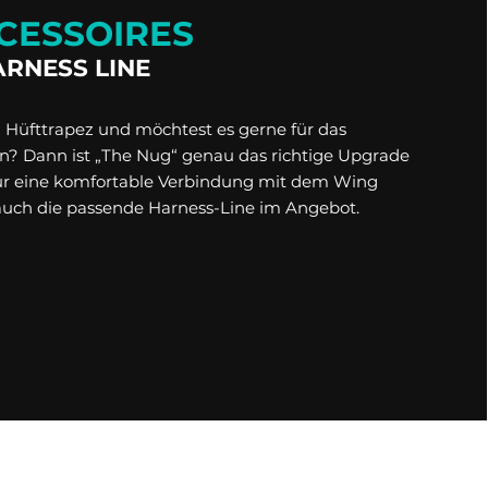
der
der
Produktseite
Produktseite
CESSOIRES
gewählt
gewählt
duktseite
ARNESS LINE
werden
werden
ählt
den
in Hüfttrapez und möchtest es gerne für das
? Dann ist „The Nug“ genau das richtige Upgrade
 Für eine komfortable Verbindung mit dem Wing
 auch die passende Harness-Line im Angebot.