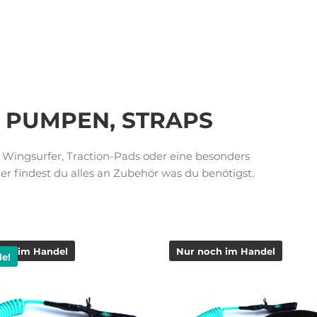
, PUMPEN, STRAPS
r Wingsurfer, Traction-Pads oder eine besonders
r findest du alles an Zubehör was du benötigst.
och im Handel
Nur noch im Handel
le!