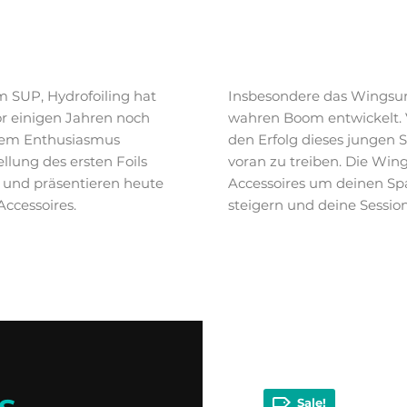
m SUP, Hydrofoiling hat
Insbesondere das Wingsurf
or einigen Jahren noch
wahren Boom entwickelt. 
oßem Enthusiasmus
den Erfolg dieses jungen
llung des ersten Foils
voran zu treiben. Die Wing
 und präsentieren heute
Accessoires um deinen Sp
ccessoires.
steigern und deine Sessio
Sale!