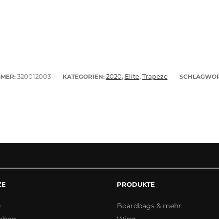
320012003
2020
Elite
Trapeze
MMER:
KATEGORIEN:
,
,
SCHLAGWOR
ZE
PRODUKTE
e
Boardbags & mehr