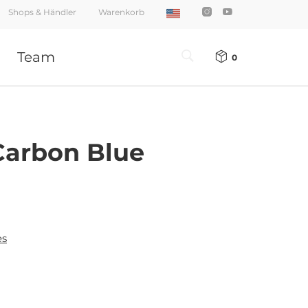
Shops & Händler
Warenkorb
Team
0
 Carbon Blue
es