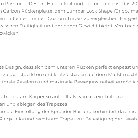
to Passform, Design, Haltbarkeit und Performance ist das 20
nen Carbon Rückenplatte, dem Lumbar Lock Shape für opti
n mit einem reinen Custom Trapez zu vergleichen. Hergestel
schen Steifigkeit und geringem Gewicht bietet. Verabschied
 zwicken!
es Design, dass sich dem unteren Rücken perfekt anpasst un
ze zu den stabilsten und kratzfestesten auf dem Markt macht
optimale Passform und maximale Bewegunsfreiheit ermöglic
s Trapez am Körper so anfühlt als wäre es ein Teil davon
 an und ablegen des Trapezes
imale Einstellung der Spreader Bar und verhindert das na
ngs links und rechts am Trapez zur Befestigung der Leash