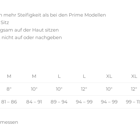
 mehr Steifigkeit als bei den Prime Modellen
Sitz
gsam auf der Haut sitzen
 nicht auf oder nachgeben
M
M
L
L
XL
XL
8″
10″
10″
12″
10″
12″
81 – 86
84 – 91
89 – 94
94 – 99
94 – 99
99 – 1
emessen