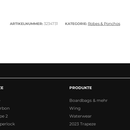
3234731
Robes & Ponchos
ARTIKELNUMMER:
KATEGORIE:
ZE
PRODUKTE
e
Boardbags & mehr
arbon
Wing
pe 2
Waterwear
perlock
2023 Trapeze