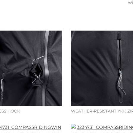
wi
ESS HOOK
WEATHER-RESISTANT YKK ZI