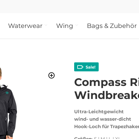
Waterwear
Wing
Bags & Zubehör
Sale!
Compass R
Windbreak
Ultra-Leichtgewicht
wind- und wasser-dicht
Hook-Loch für Trapezhake
Größen
: S | M | L | XL