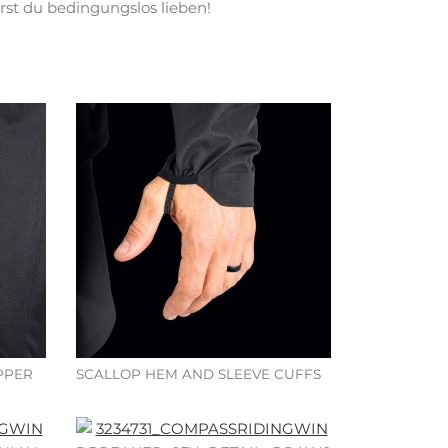
rst du bedingungslos lieben!
PPER
SCALLOP HEM AND SLEEVE CUFFS