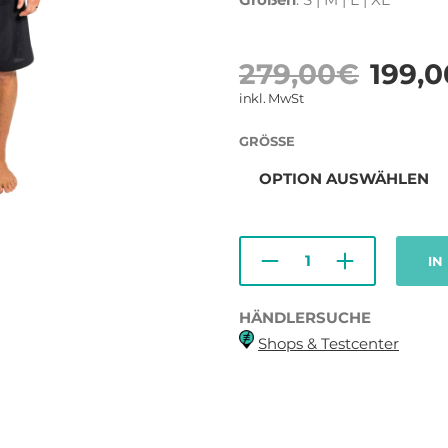
Urs
279,00
€
199,0
Prei
inkl. MwSt
war
GRÖSSE
279
IN
HÄNDLERSUCHE
Shops & Testcenter