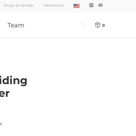
Shops & Händler
Warenkorb
Team
0
iding
er
n