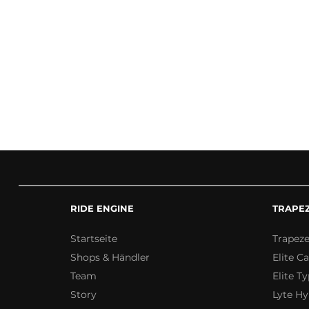
RIDE ENGINE
TRAPE
Startseite
Trapez
Shops & Händler
Elite C
Team
Elite Ty
Story
Lyte Hy