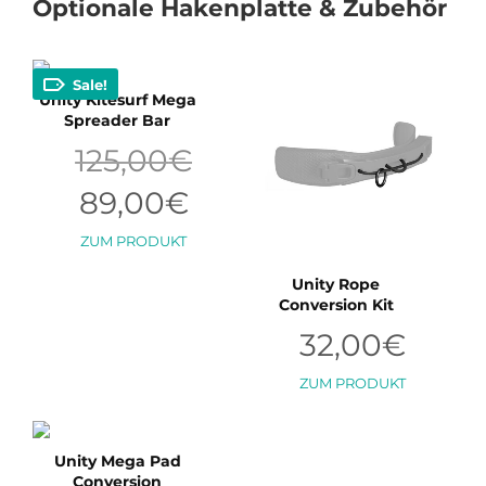
Optionale Hakenplatte & Zubehör
Sale!
Unity Kitesurf Mega
Spreader Bar
Ursprünglicher
125,00
€
Preis
war:
Aktueller
89,00
€
125,00€
Preis
ist:
Dieses
ZUM PRODUKT
89,00€.
Produkt
weist
Unity Rope
Conversion Kit
mehrere
Varianten
32,00
€
auf.
Die
ZUM PRODUKT
Optionen
können
auf
Unity Mega Pad
der
Conversion