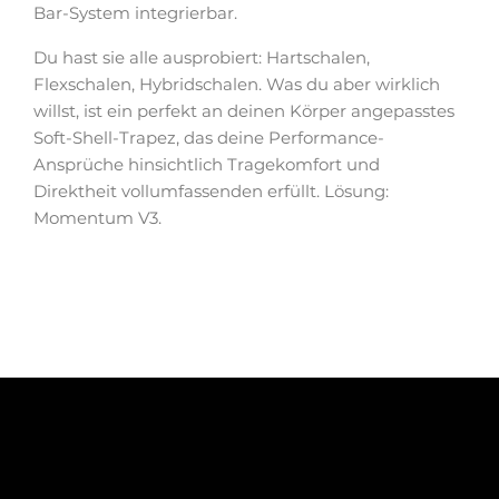
Bar-System integrierbar.
Du hast sie alle ausprobiert: Hartschalen,
Flexschalen, Hybridschalen. Was du aber wirklich
willst, ist ein perfekt an deinen Körper angepasstes
Soft-Shell-Trapez, das deine Performance-
Ansprüche hinsichtlich Tragekomfort und
Direktheit vollumfassenden erfüllt. Lösung:
Momentum V3.