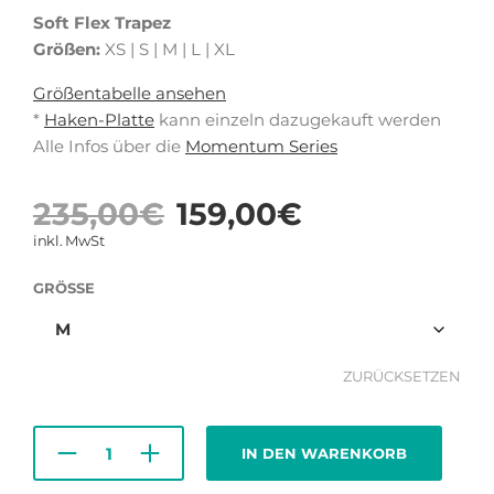
Soft Flex Trapez
Größen:
XS | S | M | L | XL
Größentabelle ansehen
*
Haken-Platte
kann einzeln dazugekauft werden
Alle Infos über die
Momentum Series
Ursprüngliche
Aktuelle
235,00
€
159,00
€
Preis
Preis
inkl. MwSt
war:
ist:
GRÖSSE
235,00€
159,00€.
ZURÜCKSETZEN
IN DEN WARENKORB