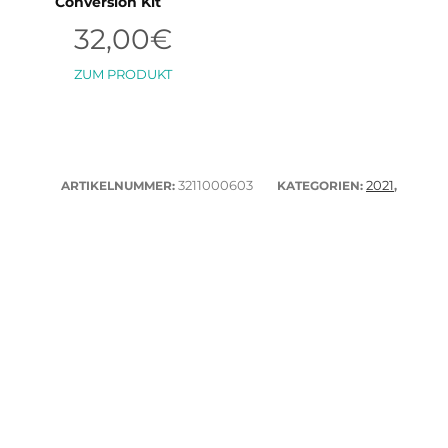
Conversion Kit
werden
32,00
€
ZUM PRODUKT
3211000603
2021
ARTIKELNUMMER:
KATEGORIEN:
,
Saber
Trapeze
,