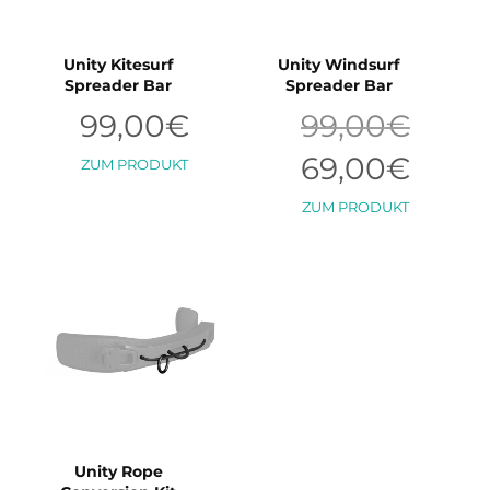
Unity Kitesurf
Unity Windsurf
Spreader Bar
Spreader Bar
Ursprüngl
99,00
€
99,00
€
Preis
war:
Aktueller
69,00
€
Dieses
ZUM PRODUKT
99,00€
Preis
Produkt
ist:
Dieses
weist
ZUM PRODUKT
69,00€.
Produkt
mehrere
weist
Varianten
mehrere
auf.
Varianten
Die
auf.
Optionen
Die
können
Optionen
auf
können
der
auf
Produktseite
der
gewählt
Produktse
werden
Unity Rope
gewählt