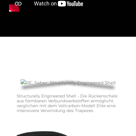
Structurally Engineered Shell - Die Rückenschale 
aus formbaren Verbundwerkstoffen ermöglicht 
verglichen mit dem Vollcarbon-Modell Elite eine 
intensivere Verwindung des Trapezes.