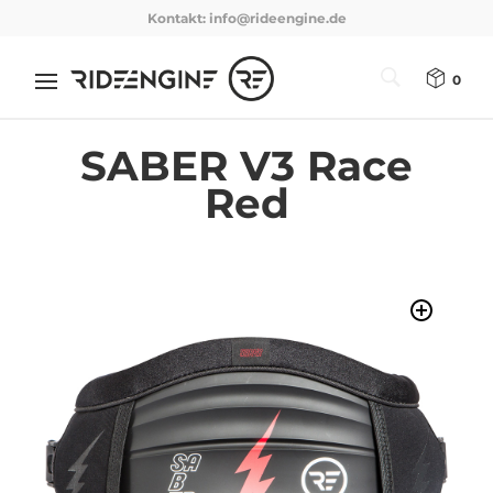
Kontakt:
info@rideengine.de
0
SABER V3 Race
Red