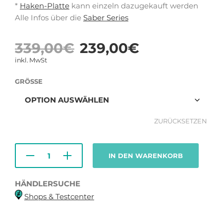
*
Haken-Platte
kann einzeln dazugekauft werden
Alle Infos über die
Saber Series
Ursprüngliche
Aktuelle
339,00
€
239,00
€
Preis
Preis
inkl. MwSt
war:
ist:
GRÖSSE
339,00€
239,00€
ZURÜCKSETZEN
IN DEN WARENKORB
HÄNDLERSUCHE
Shops & Testcenter