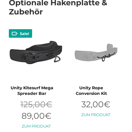
Optionale Hakenplatte &
Zubehör
Sale!
Unity Kitesurf Mega
Unity Rope
Spreader Bar
Conversion Kit
Ursprünglicher
125,00
€
32,00
€
Preis
war:
Aktueller
89,00
€
ZUM PRODUKT
125,00€
Preis
ist:
Dieses
ZUM PRODUKT
89,00€.
Produkt