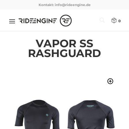
Kontakt:
info@rideengine.de
0
VAPOR SS
RASHGUARD