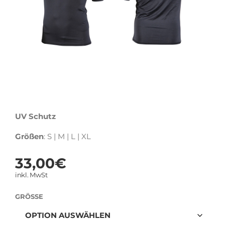
UV Schutz
Größen
: S | M | L | XL
33,00
€
inkl. MwSt
GRÖSSE