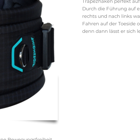
Trapezhaken perfekt au
Durch die Führung auf 
rechts und nach links w
Fahren auf der Toeside o
denn dann lässt er sich 
ne Bewegungsfreiheit