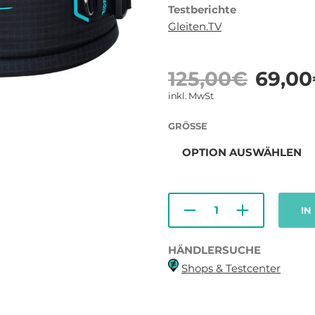
Testberichte
Gleiten.TV
Ursp
125,00
€
69,00
Prei
inkl. MwSt
war:
GRÖSSE
125,
IN
HÄNDLERSUCHE
Shops & Testcenter