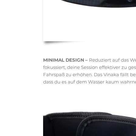
MINIMAL DESIGN –
Reduziert auf das We
fokussiert, deine Session effektiver zu g
Fahrspaß zu erhöhen. Das Vinaka fällt b
dass du es auf dem Wasser kaum wahrn