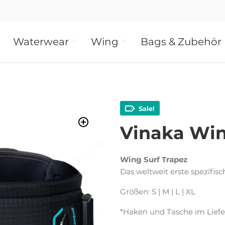
Waterwear
Wing
Bags & Zubehör
Sale!
Vinaka Win
Wing Surf Trapez
Das weltweit erste spezifisc
Größen: S | M | L | XL
*Haken und Tasche im Lief