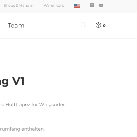
Shops & Händler
Warenkorb
Team
0
g V1
he Hüfttrapez für Wingsurfer.
erumfang enthalten.