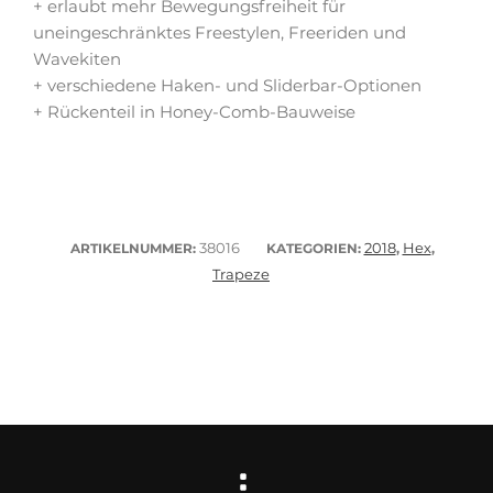
+ erlaubt mehr Bewegungsfreiheit für
uneingeschränktes Freestylen, Freeriden und
Wavekiten
+ verschiedene Haken- und Sliderbar-Optionen
+ Rückenteil in Honey-Comb-Bauweise
38016
2018
Hex
ARTIKELNUMMER:
KATEGORIEN:
,
,
Trapeze