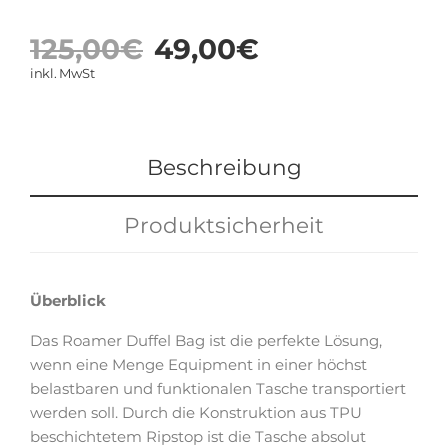
Ursprünglicher
Aktueller
125,00
€
49,00
€
Preis
Preis
inkl. MwSt
war:
ist:
125,00€
49,00€.
Beschreibung
Produktsicherheit
Überblick
Das Roamer Duffel Bag ist die perfekte Lösung,
wenn eine Menge Equipment in einer höchst
belastbaren und funktionalen Tasche transportiert
werden soll. Durch die Konstruktion aus TPU
beschichtetem Ripstop ist die Tasche absolut