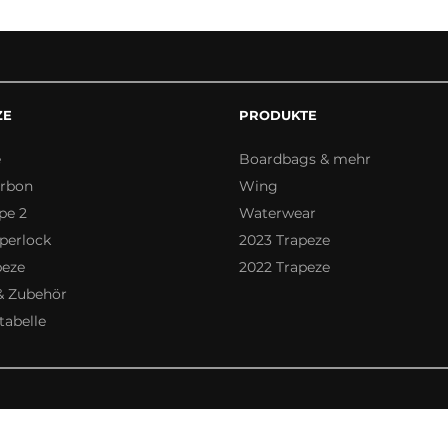
ZE
PRODUKTE
e
Boardbags & mehr
arbon
Wing
pe 2
Waterwear
perlock
2023 Trapeze
peze
2022 Trapeze
& Zubehör
abelle