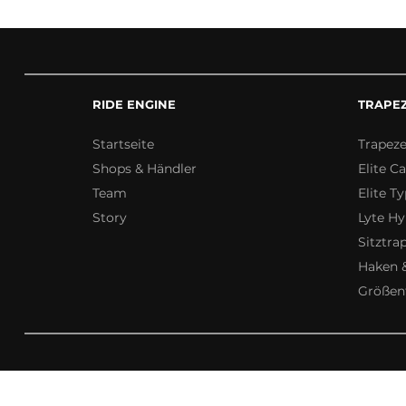
RIDE ENGINE
TRAPE
Startseite
Trapez
Shops & Händler
Elite C
Team
Elite Ty
Story
Lyte Hy
Sitztra
Haken 
Größent