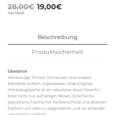
Ursprünglicher
Aktueller
28,00
€
19,00
€
Preis
Preis
inkl. MwSt
war:
ist:
28,00€
19,00€.
Beschreibung
Produktsicherheit
Überblick
Werkzeuge, Finnen, Schrauben und andere
Kleinteile einfach organisieren. Ride Engines
Werkzeugtasche ist ein absolutes Must-Have für
Kiter nicht nur auf langen Reisen. Eine flache,
gepolsterte Tasche mit Reißverschluss und diversen
Fächern um alles zu organisieren und vor einander
geschützt zu halten.