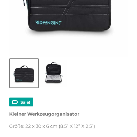
Sale!
Kleiner Werkzeugorganisator
Größe: 22 x 30 x 6 cm (8.5” X 12” X 2.5”)