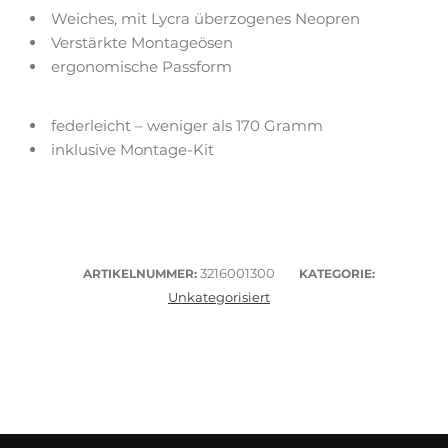
Weiches, mit Lycra überzogenes Neopren
Verstärkte Montageösen
ergonomische Passform
federleicht – weniger als 170 Gramm
inklusive Montage-Kit
3216001300
ARTIKELNUMMER:
KATEGORIE:
Unkategorisiert