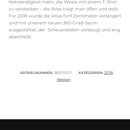
Notwendigkeit mehr, die Weste mit einem T-Shirt
zu verstecken – die Atlas trägt man offen und stolz.
Für 2018 wurde die Atlas fünf Zentimeter verlängert
und mit unserem neuen 360-Grad-Saum
ausgestattet, der Scheuerstellen vorbeugt und eng
abschließt.
38201003
2018
ARTIKELNUMMER:
KATEGORIEN:
,
Westen